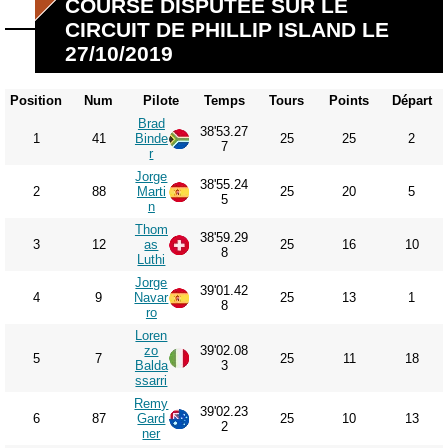
COURSE DISPUTÉE SUR LE
CIRCUIT DE PHILLIP ISLAND LE
27/10/2019
Position
Num
Pilote
Temps
Tours
Points
Départ
Brad
38'53.27
1
41
Binde
25
25
2
7
r
Jorge
38'55.24
2
88
Marti
25
20
5
5
n
Thom
38'59.29
3
12
as
25
16
10
8
Luthi
Jorge
39'01.42
4
9
Navar
25
13
1
8
ro
Loren
zo
39'02.08
5
7
25
11
18
Balda
3
ssarri
Remy
39'02.23
6
87
Gard
25
10
13
2
ner