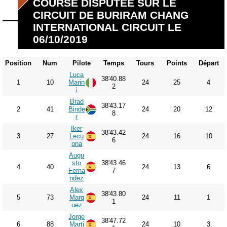
COURSE DISPUTÉE SUR LE
CIRCUIT DE BURIRAM CHANG
INTERNATIONAL CIRCUIT LE
06/10/2019
Position
Num
Pilote
Temps
Tours
Points
Départ
Luca
38'40.88
1
10
Marin
24
25
4
2
i
Brad
38'43.17
2
41
Binde
24
20
12
8
r
Iker
38'43.42
3
27
Lecu
24
16
10
6
ona
Augu
sto
38'43.46
4
40
24
13
6
Ferna
7
ndez
Alex
38'43.80
5
73
Marq
24
11
1
1
uez
Jorge
38'47.72
6
88
Marti
24
10
3