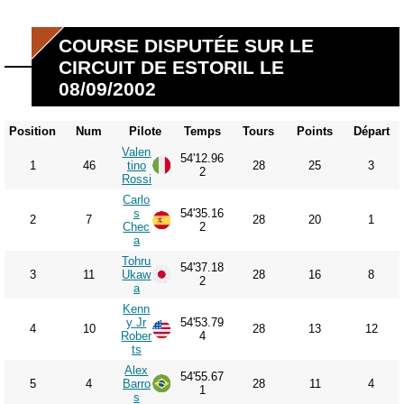
COURSE DISPUTÉE SUR LE
CIRCUIT DE ESTORIL LE
08/09/2002
Position
Num
Pilote
Temps
Tours
Points
Départ
Valen
54'12.96
1
46
tino
28
25
3
2
Rossi
Carlo
s
54'35.16
2
7
28
20
1
Chec
2
a
Tohru
54'37.18
3
11
Ukaw
28
16
8
2
a
Kenn
y Jr
54'53.79
4
10
28
13
12
Rober
4
ts
Alex
54'55.67
5
4
Barro
28
11
4
1
s