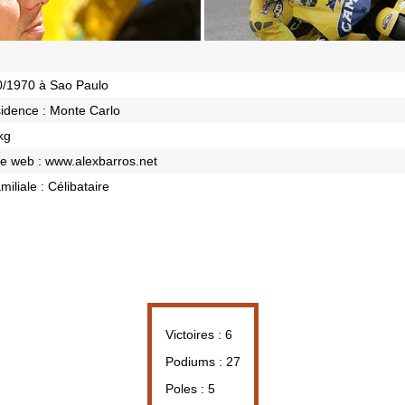
0/1970 à Sao Paulo
sidence : Monte Carlo
kg
te web :
www.alexbarros.net
miliale : Célibataire
Victoires : 6
Podiums : 27
Poles : 5