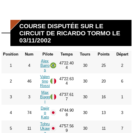
COURSE DISPUTÉE SUR LE
CIRCUIT DE RICARDO TORMO LE
03/11/2002
Position
Num
Pilote
Temps
Tours
Points
Départ
Alex
47'22.40
1
4
Barro
30
25
2
4
s
Valen
47'22.63
2
46
tino
30
20
6
4
Rossi
Max
47'37.61
3
3
Biagg
30
16
1
7
i
Daijir
47'44.90
4
74
o
30
13
3
8
Kato
Tohru
47'57.56
5
11
Ukaw
30
11
7
9
a