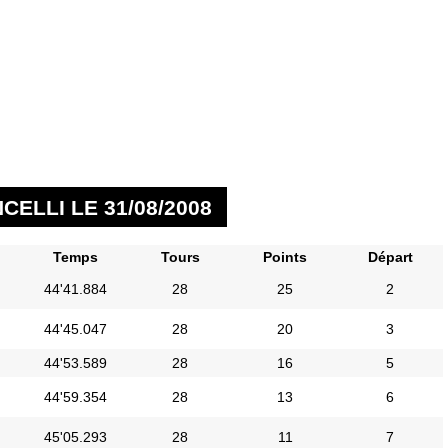
ELLI LE 31/08/2008
Temps
Tours
Points
Départ
44'41.884
28
25
2
44'45.047
28
20
3
44'53.589
28
16
5
44'59.354
28
13
6
45'05.293
28
11
7