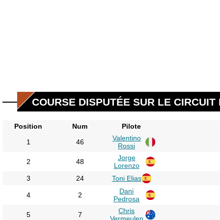
COURSE DISPUTÉE SUR LE CIRCUIT 
Position
Num
Pilote
Valentino
1
46
Rossi
Jorge
2
48
Lorenzo
3
24
Toni Elias
Dani
4
2
Pedrosa
Chris
5
7
Vermeulen