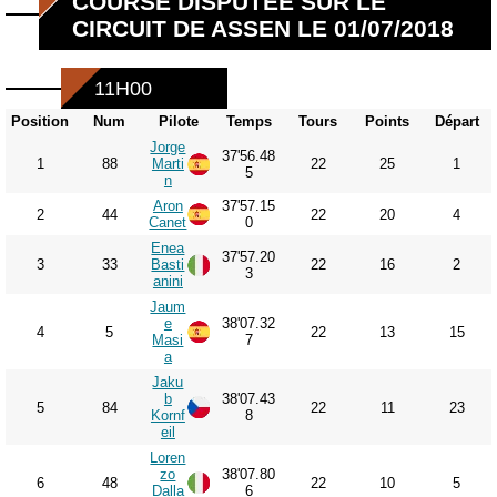
COURSE DISPUTÉE SUR LE
CIRCUIT DE ASSEN LE 01/07/2018
11H00
Position
Num
Pilote
Temps
Tours
Points
Départ
Jorge
37'56.48
1
88
Marti
22
25
1
5
n
Aron
37'57.15
2
44
22
20
4
Canet
0
Enea
37'57.20
3
33
Basti
22
16
2
3
anini
Jaum
e
38'07.32
4
5
22
13
15
Masi
7
a
Jaku
b
38'07.43
5
84
22
11
23
Kornf
8
eil
Loren
zo
38'07.80
6
48
22
10
5
Dalla
6