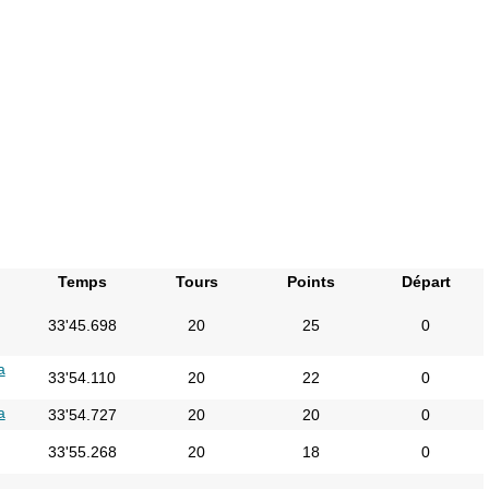
Temps
Tours
Points
Départ
33'45.698
20
25
0
a
33'54.110
20
22
0
a
33'54.727
20
20
0
33'55.268
20
18
0