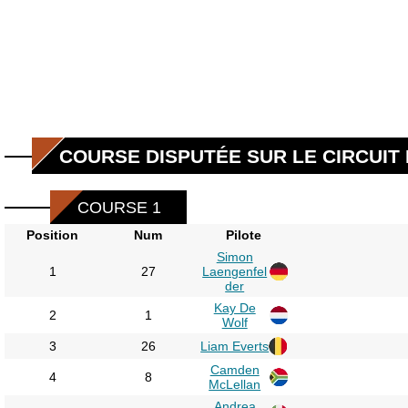
COURSE DISPUTÉE SUR LE CIRCUIT 
COURSE 1
Position
Num
Pilote
Simon
1
27
Laengenfel
der
Kay De
2
1
Wolf
3
26
Liam Everts
Camden
4
8
McLellan
Andrea