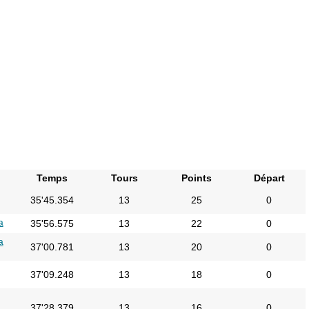
Temps
Tours
Points
Départ
35'45.354
13
25
0
a
35'56.575
13
22
0
a
37'00.781
13
20
0
37'09.248
13
18
0
37'28.379
13
16
0