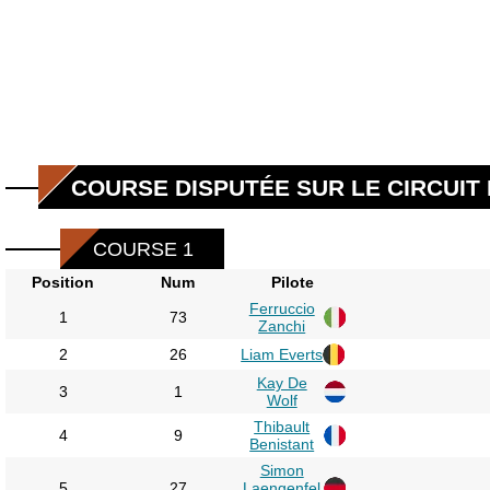
COURSE DISPUTÉE SUR LE CIRCUIT 
COURSE 1
Position
Num
Pilote
Ferruccio
1
73
Zanchi
2
26
Liam Everts
Kay De
3
1
Wolf
Thibault
4
9
Benistant
Simon
5
27
Laengenfel