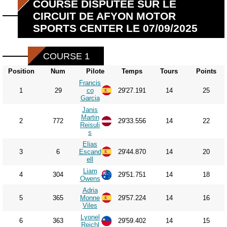
COURSE DISPUTÉE SUR LE
CIRCUIT DE AFYON MOTOR
SPORTS CENTER LE 07/09/2025
COURSE 1
Position
Num
Pilote
Temps
Tours
Points
Francis
1
29
co
29'27.191
14
25
Garcia
Janis
Martin
2
772
29'33.556
14
22
Reisuli
s
Elias
3
6
Escand
29'44.870
14
20
ell
Liam
4
304
29'51.751
14
18
Owens
Adria
5
365
Monne
29'57.224
14
16
Viles
Lyonel
6
363
29'59.402
14
15
Reichl