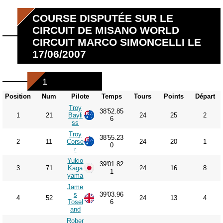
COURSE DISPUTÉE SUR LE
CIRCUIT DE MISANO WORLD
CIRCUIT MARCO SIMONCELLI LE
17/06/2007
1
Position
Num
Pilote
Temps
Tours
Points
Départ
Troy
38'52.85
1
21
Bayli
24
25
2
6
ss
Troy
38'55.23
2
11
Corse
24
20
1
0
r
Yukio
39'01.82
3
71
Kaga
24
16
8
1
yama
Jame
s
39'03.96
4
52
24
13
4
Tosel
6
and
Rober