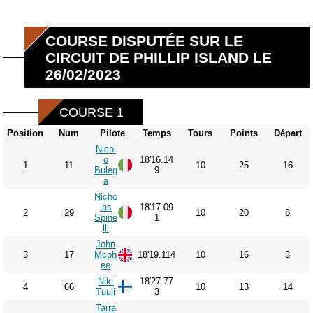
COURSE DISPUTÉE SUR LE
CIRCUIT DE PHILLIP ISLAND LE
26/02/2023
COURSE 1
Position
Num
Pilote
Temps
Tours
Points
Départ
Nicol
o
18'16.14
1
11
10
25
16
Buleg
9
a
Nicho
las
18'17.09
2
29
10
20
8
Spine
1
lli
John
3
17
Mcph
18'19.114
10
16
3
ee
Niki
18'27.77
4
66
10
13
14
Tuuli
3
Tarra