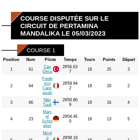
COURSE DISPUTÉE SUR LE
CIRCUIT DE PERTAMINA
MANDALIKA LE 05/03/2023
COURSE 1
Position
Num
Pilote
Temps
Tours
Points
Départ
Can
28'56.63
1
61
18
25
3
Oncu
7
Frede
rico
28'59.94
2
64
18
20
2
Caric
2
asulo
Niki
29'00.80
3
66
18
16
4
Tuuli
9
Marc
el
29'04.45
4
23
18
13
5
Schro
0
etter
Nicol
o
29'08.19