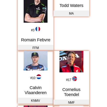
Todd Waters
MA
#
3
Romain Febvre
FFM
#
10
#
17
Calvin
Cornelius
Vlaanderen
Toendel
KNMV
NMF