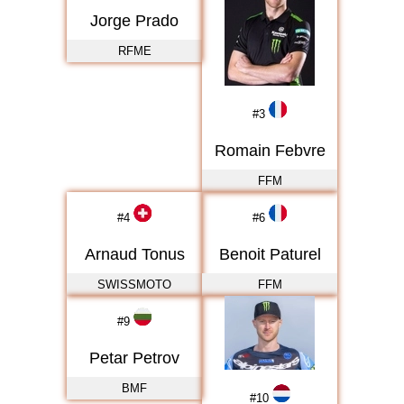
Jorge Prado
RFME
#
3
Romain Febvre
FFM
#
4
#
6
Arnaud Tonus
Benoit Paturel
SWISSMOTO
FFM
#
9
Petar Petrov
BMF
#
10