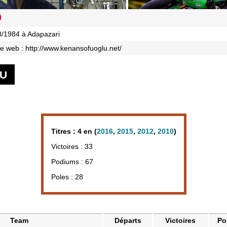
8/1984 à Adapazari
te web :
http://www.kenansofuoglu.net/
LU
Titres : 4 en (
2016
,
2015
,
2012
,
2010
)
Victoires : 33
Podiums : 67
Poles : 28
Team
Départs
Victoires
Po