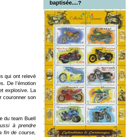
baptisée....?
 qui ont relevé
es. De l’émotion
et explosive. La
ur couronner son
e du team Buell
ussi à prendre
 fin de course,