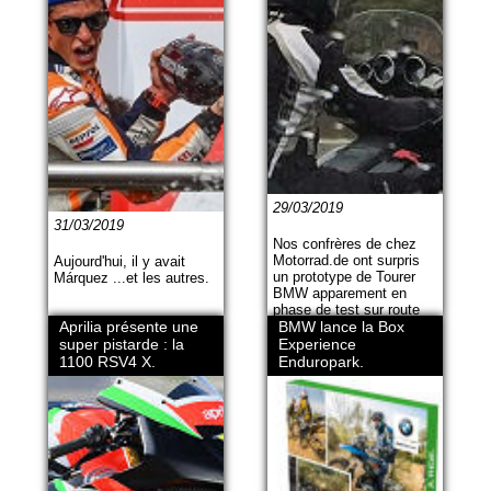
29/03/2019
31/03/2019
Nos confrères de chez
Motorrad.de ont surpris
Aujourd'hui, il y avait
un prototype de Tourer
Márquez ...et les autres.
BMW apparement en
phase de test sur route
Aprilia présente une
ouverte. Avec ses
BMW lance la Box
énormes culasses, il
super pistarde : la
Experience
semble bien que ce soit
1100 RSV4 X.
Enduropark.
le nouveau moteur 1800
qui soit à bord.