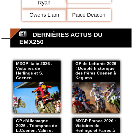
Ryan
Owens Liam
Paice Deacon
DERNIÈRES ACTUS DU
EMX250
MXGP Italie 2026 :
GP de Lettonie 2026
Victoires de
: Doublé historique
Herlings et S.
des frères Coenen à
Coenen
Kegums
GP d'Allemagne
MXGP France 2026 :
2026 : Triomphes de
Victoires de
L.Coenen, Valin et
Herlings et Farres à