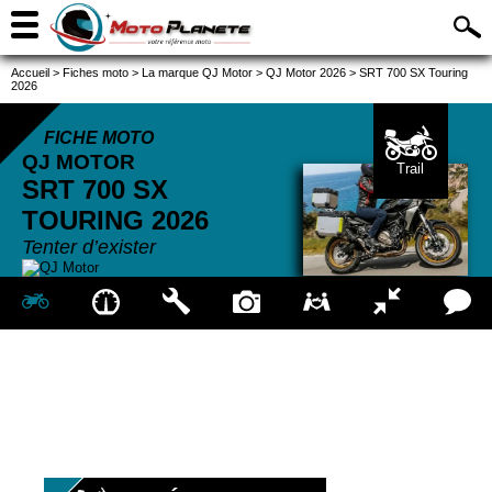
Accueil
>
Fiches moto
>
La marque QJ Motor
>
QJ Motor 2026
>
SRT 700 SX Touring
2026
FICHE MOTO
QJ MOTOR
Trail
SRT 700 SX
TOURING
2026
Tenter d’exister