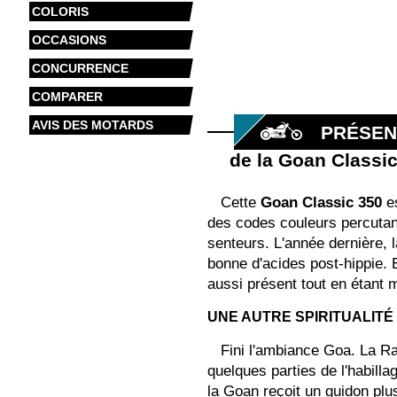
COLORIS
OCCASIONS
CONCURRENCE
COMPARER
AVIS DES MOTARDS
PRÉSEN
de la Goan Classi
Cette
Goan Classic 350
es
des codes couleurs percutan
senteurs. L'année dernière, l
bonne d'acides post-hippie. 
aussi présent tout en étant m
UNE AUTRE SPIRITUALITÉ
Fini l'ambiance Goa. La Ra
quelques parties de l'habilla
la Goan reçoit un guidon plu