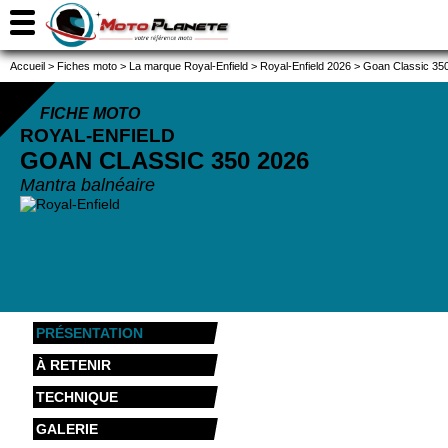
Accueil
>
Fiches moto
>
La marque Royal-Enfield
>
Royal-Enfield 2026
>
Goan Classic 35
FICHE MOTO
ROYAL-ENFIELD
GOAN CLASSIC 350
2026
Mantra balnéaire
PRÉSENTATION
À RETENIR
TECHNIQUE
GALERIE