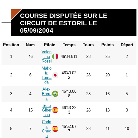
COURSE DISPUTÉE SUR LE
CIRCUIT DE ESTORIL LE
05/09/2004
Position
Num
Pilote
Temps
Tours
Points
Départ
Valen
1
46
tino
46'34.911
28
25
2
Rossi
Mako
to
46'40.02
2
6
28
20
1
Tama
2
da
Alex
46'43.06
3
4
Barro
28
16
5
8
s
Sete
46'43.22
4
15
Giber
28
13
3
3
nau
Carlo
s
46'52.87
5
7
28
11
10
Chec
7
a