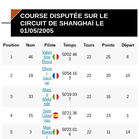
COURSE DISPUTÉE SUR LE
CIRCUIT DE SHANGHAÏ LE
01/05/2005
Position
Num
Pilote
Temps
Tours
Points
Départ
Valen
50'02.46
1
46
tino
22
25
6
3
Rossi
Olivie
r
50'04.16
2
19
22
20
15
Jacq
3
ue
Marc
o
50'19.03
3
33
22
16
2
Mela
7
ndri
Sete
50'21.36
4
15
Giber
22
13
1
9
nau
Max
50'22.01
5
3
Biagg
22
11
14
4
i