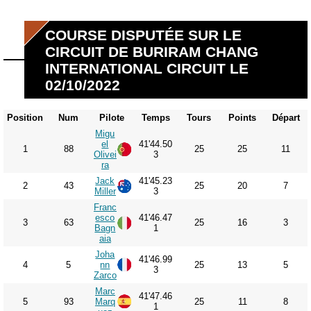
COURSE DISPUTÉE SUR LE
CIRCUIT DE BURIRAM CHANG
INTERNATIONAL CIRCUIT LE
02/10/2022
Position
Num
Pilote
Temps
Tours
Points
Départ
Migu
el
41'44.50
1
88
25
25
11
Olivei
3
ra
Jack
41'45.23
2
43
25
20
7
Miller
3
Franc
esco
41'46.47
3
63
25
16
3
Bagn
1
aia
Joha
41'46.99
4
5
nn
25
13
5
3
Zarco
Marc
41'47.46
5
93
Marq
25
11
8
1