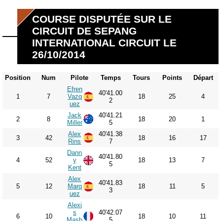
COURSE DISPUTÉE SUR LE
CIRCUIT DE SEPANG
INTERNATIONAL CIRCUIT LE
26/10/2014
Position
Num
Pilote
Temps
Tours
Points
Départ
Efren
40'41.00
1
7
Vazq
18
25
4
2
uez
Jack
40'41.21
2
8
18
20
1
Miller
5
Alex
40'41.38
3
42
18
16
17
Rins
7
Dann
40'41.80
4
52
y
18
13
7
5
Kent
Alex
40'41.83
5
12
Marq
18
11
5
3
uez
Alexi
s
40'42.07
6
10
18
10
11
Masb
5