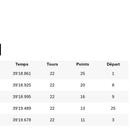
Temps
Tours
Points
Départ
39'18.861
22
25
1
39'18.925
22
20
8
39'18.995
22
16
9
39'19.489
22
13
25
39'19.678
22
11
3