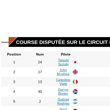
COURSE DISPUTÉE SUR LE CIRCUIT 
Position
Num
Pilote
Tatsuki
1
24
Suzuki
John
2
17
Mcphee
Celestino
3
13
Vietti
Darryn
4
40
Binder
Gabriel
5
2
Rodrigo
Raùl