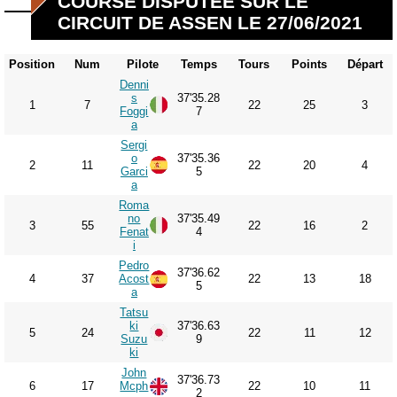
COURSE DISPUTÉE SUR LE
CIRCUIT DE ASSEN LE 27/06/2021
Position
Num
Pilote
Temps
Tours
Points
Départ
Denni
s
37'35.28
1
7
22
25
3
Foggi
7
a
Sergi
o
37'35.36
2
11
22
20
4
Garci
5
a
Roma
no
37'35.49
3
55
22
16
2
Fenat
4
i
Pedro
37'36.62
4
37
Acost
22
13
18
5
a
Tatsu
ki
37'36.63
5
24
22
11
12
Suzu
9
ki
John
37'36.73
6
17
Mcph
22
10
11
2