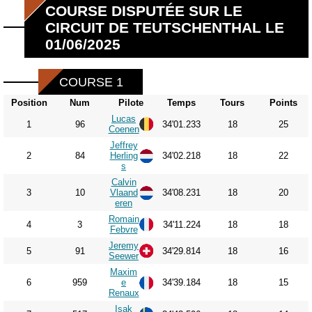
COURSE DISPUTÉE SUR LE
CIRCUIT DE TEUTSCHENTHAL LE
01/06/2025
COURSE 1
Position
Num
Pilote
Temps
Tours
Points
Lucas
1
96
34'01.233
18
25
Coenen
Jeffrey
2
84
Herling
34'02.218
18
22
s
Calvin
3
10
Vlaand
34'08.231
18
20
eren
Romain
4
3
34'11.224
18
18
Febvre
Jeremy
5
91
34'29.814
18
16
Seewer
Maxim
6
959
e
34'39.184
18
15
Renaux
Isak