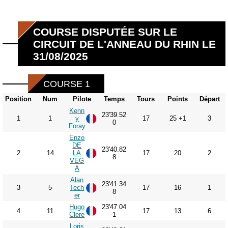
COURSE DISPUTÉE SUR LE
CIRCUIT DE L'ANNEAU DU RHIN LE
31/08/2025
COURSE 1
Position
Num
Pilote
Temps
Tours
Points
Départ
Kenn
23'39.52
1
1
y
17
25 +1
3
0
Foray
Enzo
DE
23'40.82
2
14
LA
17
20
2
8
VEG
A
Alan
23'41.34
3
5
Tech
17
16
1
8
er
Hugo
23'47.04
4
11
17
13
6
Clere
1
Loris