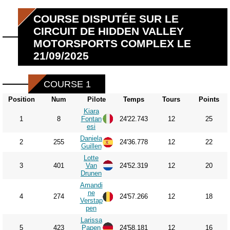
COURSE DISPUTÉE SUR LE
CIRCUIT DE HIDDEN VALLEY
MOTORSPORTS COMPLEX LE
21/09/2025
COURSE 1
Position
Num
Pilote
Temps
Tours
Points
Kiara
1
8
Fontan
24'22.743
12
25
esi
Daniela
2
255
24'36.778
12
22
Guillen
Lotte
3
401
Van
24'52.319
12
20
Drunen
Amandi
ne
4
274
24'57.266
12
18
Verstap
pen
Larissa
5
423
Papen
24'58.181
12
16