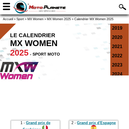
Accueil
>
Sport
>
MX Women
>
MX Women 2025
>
Calendrier MX Women 2025
2019
LE CALENDRIER
2020
MX WOMEN
2021
2025
- SPORT MOTO
2022
2023
2024
2025
2026
1 -
Grand prix de
2 -
Grand prix d'Espagne