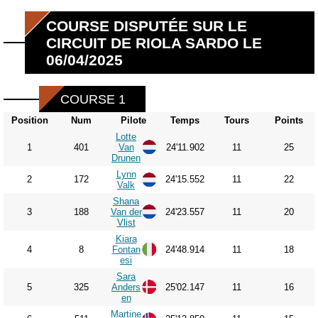
COURSE DISPUTÉE SUR LE
CIRCUIT DE RIOLA SARDO LE
06/04/2025
COURSE 1
Position
Num
Pilote
Temps
Tours
Points
Lotte
1
401
Van
24'11.902
11
25
Drunen
Lynn
2
172
24'15.552
11
22
Valk
Shana
3
188
Van der
24'23.557
11
20
Vlist
Kiara
4
8
Fontan
24'48.914
11
18
esi
Sara
5
325
Anders
25'02.147
11
16
en
Martine