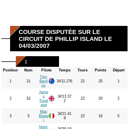
COURSE DISPUTÉE SUR LE
CIRCUIT DE PHILLIP ISLAND LE
04/03/2007
1
Position
Num
Pilote
Temps
Tours
Points
Départ
Troy
1
21
Bayli
34'11.276
22
25
1
ss
Jame
s
34'13.37
2
52
22
20
2
Tosel
2
and
Max
34'21.41
3
3
Biagg
22
16
5
9
i
Noriy
34'30.19