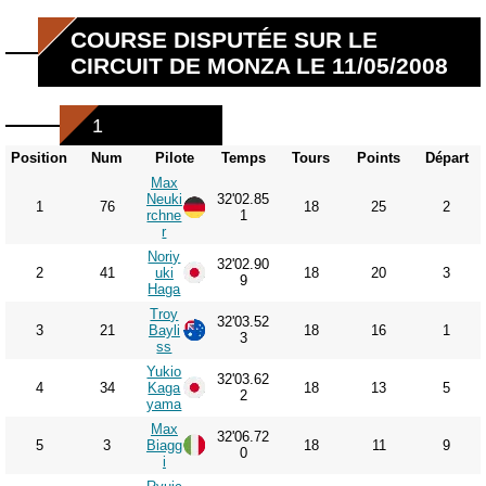
COURSE DISPUTÉE SUR LE
CIRCUIT DE MONZA LE 11/05/2008
1
Position
Num
Pilote
Temps
Tours
Points
Départ
Max
Neuki
32'02.85
1
76
18
25
2
rchne
1
r
Noriy
32'02.90
2
41
uki
18
20
3
9
Haga
Troy
32'03.52
3
21
Bayli
18
16
1
3
ss
Yukio
32'03.62
4
34
Kaga
18
13
5
2
yama
Max
32'06.72
5
3
Biagg
18
11
9
0
i