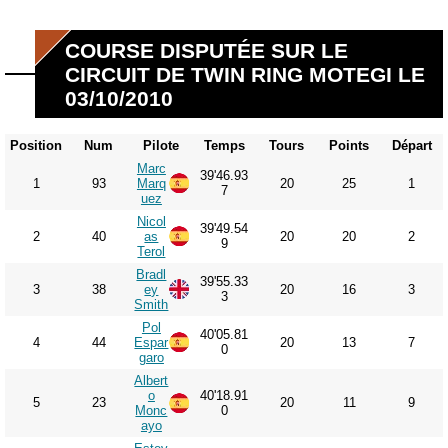
COURSE DISPUTÉE SUR LE
CIRCUIT DE TWIN RING MOTEGI LE
03/10/2010
Position
Num
Pilote
Temps
Tours
Points
Départ
Marc
39'46.93
1
93
Marq
20
25
1
7
uez
Nicol
39'49.54
2
40
as
20
20
2
9
Terol
Bradl
39'55.33
3
38
ey
20
16
3
3
Smith
Pol
40'05.81
4
44
Espar
20
13
7
0
garo
Albert
o
40'18.91
5
23
20
11
9
Monc
0
ayo