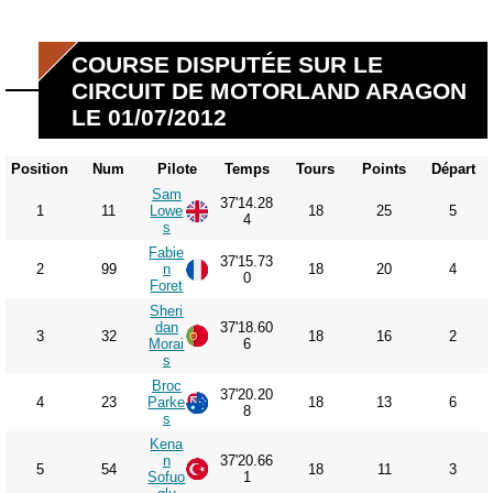
COURSE DISPUTÉE SUR LE
CIRCUIT DE MOTORLAND ARAGON
LE 01/07/2012
Position
Num
Pilote
Temps
Tours
Points
Départ
Sam
37'14.28
1
11
Lowe
18
25
5
4
s
Fabie
37'15.73
2
99
n
18
20
4
0
Foret
Sheri
dan
37'18.60
3
32
18
16
2
Morai
6
s
Broc
37'20.20
4
23
Parke
18
13
6
8
s
Kena
n
37'20.66
5
54
18
11
3
Sofuo
1