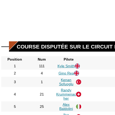
COURSE DISPUTÉE SUR LE CIRCUIT D
Position
Num
Pilote
1
111
Kyle Smith
2
4
Gino Rea
Kenan
3
1
Sofuoglu
Randy
4
21
Krummenac
her
Alex
5
25
Baldolini
Ilya