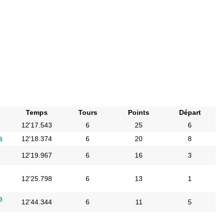
Temps
Tours
Points
Départ
12'17.543
6
25
6
a
12'18.374
6
20
8
i
12'19.967
6
16
3
i
12'25.798
6
13
1
a
12'44.344
6
11
5
i