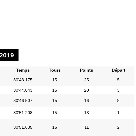
2019
Temps
Tours
Points
Départ
i
30'43.175
15
25
5
30'44.043
15
20
3
30'46.507
15
16
8
30'51.208
15
13
1
30'51.605
15
11
2