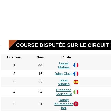
COURSE DISPUTÉE SUR LE CIRCUIT D
Position
Num
Pilote
Lucas
1
44
Mahias
2
16
Jules Cluzel
Isaac
3
32
Viñales
Frederico
4
64
Caricasulo
Randy
5
21
Krummenac
her