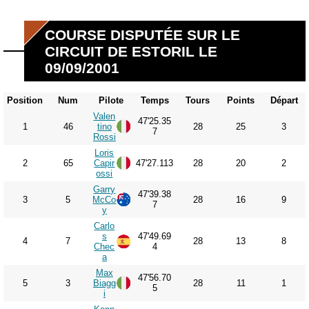
COURSE DISPUTÉE SUR LE
CIRCUIT DE ESTORIL LE
09/09/2001
Position
Num
Pilote
Temps
Tours
Points
Départ
Valen
47'25.35
1
46
tino
28
25
3
7
Rossi
Loris
2
65
Capir
47'27.113
28
20
2
ossi
Garry
47'39.38
3
5
McCo
28
16
9
7
y
Carlo
s
47'49.69
4
7
28
13
8
Chec
4
a
Max
47'56.70
5
3
Biagg
28
11
1
5
i