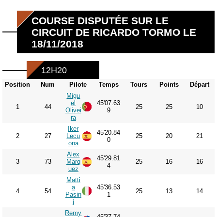
COURSE DISPUTÉE SUR LE
CIRCUIT DE RICARDO TORMO LE
18/11/2018
12H20
Position
Num
Pilote
Temps
Tours
Points
Départ
Migu
el
45'07.63
1
44
25
25
10
Olivei
9
ra
Iker
45'20.84
2
27
Lecu
25
20
21
0
ona
Alex
45'29.81
3
73
Marq
25
16
16
4
uez
Matti
a
45'36.53
4
54
25
13
14
Pasin
1
i
Remy
45'37.74