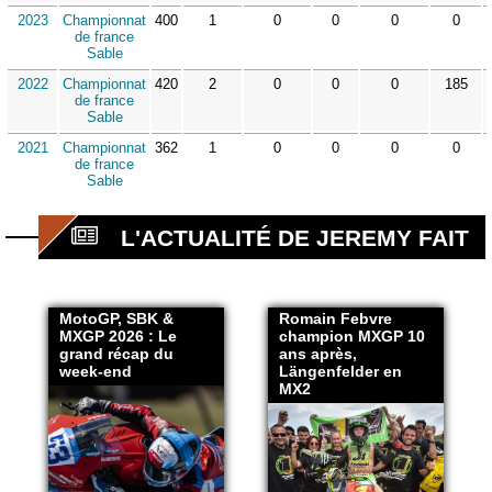
2023
Championnat
400
1
0
0
0
0
de france
Sable
2022
Championnat
420
2
0
0
0
185
de france
Sable
2021
Championnat
362
1
0
0
0
0
de france
Sable
L'ACTUALITÉ DE JEREMY FAIT
MotoGP, SBK &
Romain Febvre
MXGP 2026 : Le
champion MXGP 10
grand récap du
ans après,
week-end
Längenfelder en
MX2