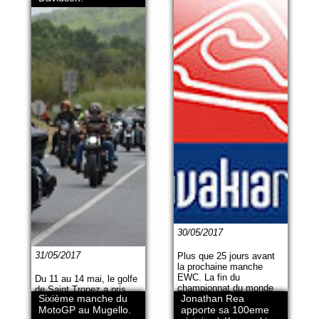
30/05/2017
31/05/2017
Plus que 25 jours avant
la prochaine manche
EWC. La fin du
Du 11 au 14 mai, le golfe
championnat du monde
de Saint Tropez a pris
Sixième manche du
Jonathan Rea
d'endurance s'annonce
une bonne grosse dose
MotoGP au Mugello.
palpitante. Les deux
apporte sa 100eme
d'Amérique, pour son