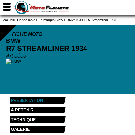
Accueil
>
Fiches moto
>
La marque BMW
>
BMW 1934
>
R7 Streamliner 1934
FICHE MOTO
BMW
R7 STREAMLINER
1934
Art déco
PRÉSENTATION
À RETENIR
TECHNIQUE
GALERIE