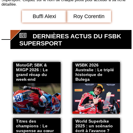
détaillée.
Buffi Alexi
Roy Corentin
DERNIÈRES ACTUS DU FSBK
SUPERSPORT
MotoGP, SBK &
WSBK 2026
MXGP 2026 : Le
Australie : Le triplé
grand récap du
historique de
week-end
Bulega
Titres des
World Superbike
champions : Le
2025 : un scénario
suspense au cœur
écrit à l'avance ?