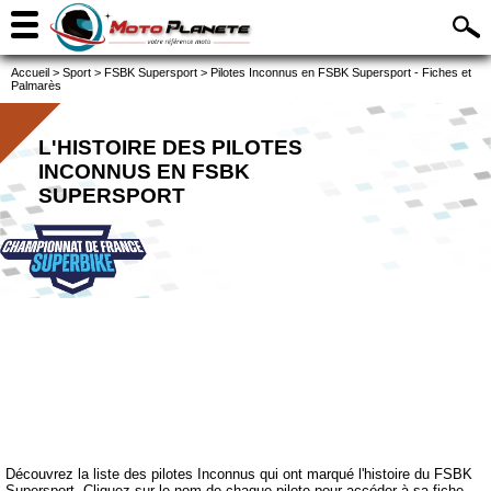
Accueil
>
Sport
>
FSBK Supersport
>
Pilotes Inconnus en FSBK Supersport - Fiches et
Palmarès
L'HISTOIRE DES PILOTES
INCONNUS EN FSBK
SUPERSPORT
Découvrez la liste des pilotes Inconnus qui ont marqué l'histoire du FSBK
Supersport. Cliquez sur le nom de chaque pilote pour accéder à sa fiche