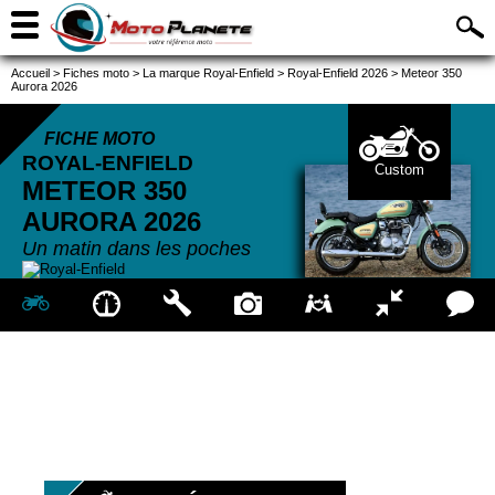
Accueil
>
Fiches moto
>
La marque Royal-Enfield
>
Royal-Enfield 2026
>
Meteor 350
Aurora 2026
FICHE MOTO
ROYAL-ENFIELD
Custom
METEOR 350
AURORA
2026
Un matin dans les poches