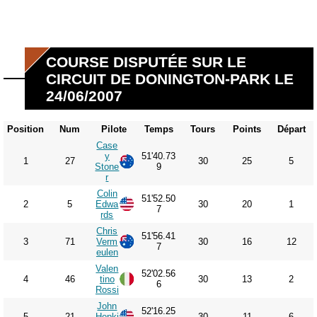
COURSE DISPUTÉE SUR LE
CIRCUIT DE DONINGTON-PARK LE
24/06/2007
Position
Num
Pilote
Temps
Tours
Points
Départ
Case
y
51'40.73
1
27
30
25
5
Stone
9
r
Colin
51'52.50
2
5
Edwa
30
20
1
7
rds
Chris
51'56.41
3
71
Verm
30
16
12
7
eulen
Valen
52'02.56
4
46
tino
30
13
2
6
Rossi
John
52'16.25
5
21
Hopki
30
11
6