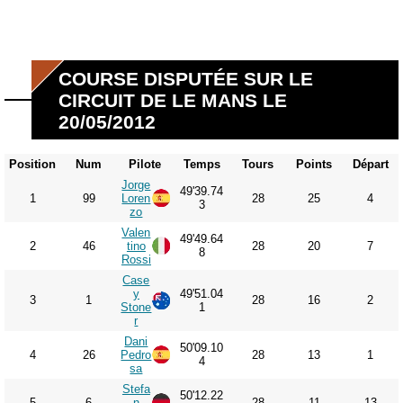
COURSE DISPUTÉE SUR LE
CIRCUIT DE LE MANS LE
20/05/2012
Position
Num
Pilote
Temps
Tours
Points
Départ
Jorge
49'39.74
1
99
Loren
28
25
4
3
zo
Valen
49'49.64
2
46
tino
28
20
7
8
Rossi
Case
y
49'51.04
3
1
28
16
2
Stone
1
r
Dani
50'09.10
4
26
Pedro
28
13
1
4
sa
Stefa
50'12.22
5
6
n
28
11
13