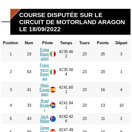
COURSE DISPUTÉE SUR LE
CIRCUIT DE MOTORLAND ARAGON
LE 18/09/2022
Position
Num
Pilote
Temps
Tours
Points
Départ
Enea
41'35.46
1
23
Basti
23
25
3
2
anini
Franc
esco
41'35.50
2
63
23
20
1
Bagn
4
aia
Aleix
41'41.60
3
41
Espar
23
16
4
1
garo
Brad
41'41.84
4
33
Binde
23
13
10
1
r
Jack
41'42.42
5
43
23
11
2
Miller
6
Jorge
41'47.49