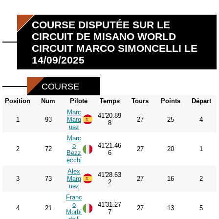
COURSE DISPUTÉE SUR LE
CIRCUIT DE MISANO WORLD
CIRCUIT MARCO SIMONCELLI LE
14/09/2025
COURSE
Position
Num
Pilote
Temps
Tours
Points
Départ
Marc
41'20.89
1
93
Marq
27
25
4
8
uez
Marc
o
41'21.46
2
72
27
20
1
Bezz
6
ecchi
Alex
41'28.63
3
73
Marq
27
16
2
2
uez
Franc
o
41'31.27
4
21
27
13
5
Morbi
7