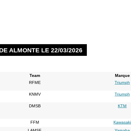
DE ALMONTE LE 22/03/2026
Team
Marque
RFME
Triumph
KNMV
Triumph
DMSB
KTM
FFM
Kawasak
LAMSF
Yamaha