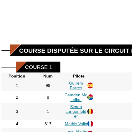
COURSE DISPUTÉE SUR LE CIRCUIT 
COURSE 1
Position
Num
Pilote
Guillem
1
99
Farres
Camden Mc
2
8
Lellan
Simon
3
1
Langenfeld
er
4
317
Mathis Valin
Janis Martin