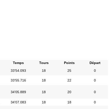
Temps
Tours
Points
Départ
33'54.093
18
25
0
33'55.716
18
22
0
34'05.889
18
20
0
i
34'07.083
18
18
0